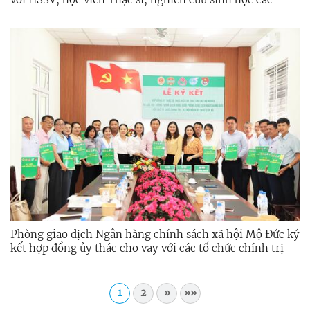
ngành khoa học, công nghệ, kỹ thuật và toán (ngành
STEM)
Phòng giao dịch Ngân hàng chính sách xã hội Mộ Đức ký
kết hợp đồng ủy thác cho vay với các tổ chức chính trị –
xã hội
1
2
»
»»