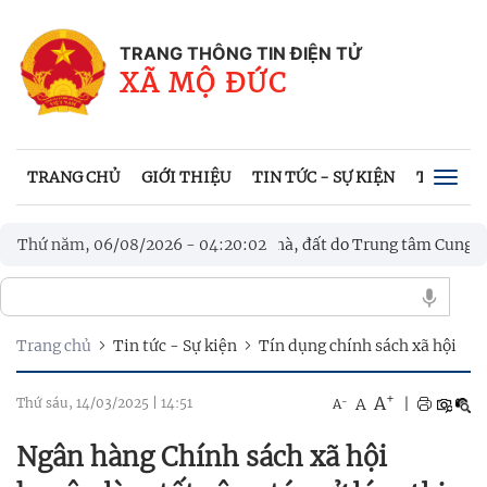
TRANG THÔNG TIN ĐIỆN TỬ
XÃ MỘ ĐỨC
TRANG CHỦ
GIỚI THIỆU
TIN TỨC - SỰ KIỆN
THỦ TỤC
Togg
navig
việc công khai cho thuê nhà, đất do Trung tâm Cung ứng dịch vụ 
Thứ năm, 06/08/2026
-
04
:
20
:
03
Trang chủ
Tin tức - Sự kiện
Tín dụng chính sách xã hội
+
A
-
A
|
Thứ sáu, 14/03/2025
|
14:51
A
Ngân hàng Chính sách xã hội