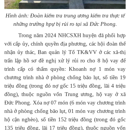
Hình ảnh: Đoàn kiểm tra trung ương kiểm tra thực tế
những trường hpự bị rủi ro tại xã Đức Phong.
Trong năm 2024 NHCSXH huyện đã phối hợp
với cấp ủy, chính quyền địa phương, các hội đoàn thể
nhận ủy thác, Ban quản lý Tổ TK&VV ở các xã-thị
trấn lập hồ sơ đề nghị xử lý rủi ro cho 8 hộ vay để
trình cấp có thẩm quyền: Khoanh nợ 1 món vay
chương trình nhà ở phòng chống bão lụt, số tiền 19
triệu đồng (trong đó nợ gốc 15 triệu đồng, lãi 4 triệu
đồng), thuộc nguồn vốn Trung ương, hộ vay ở xã
Đức Phong. Xóa nợ 07 món (6 món vay chương trình
nhà ở phòng chống bão lụt, 01 món vay chương trình
hộ cận nghèo), số tiền 152 triệu đồng (trong đó gốc
135 triệu đồng, lãi 17 triệu đồng), thuộc nguồn vốn